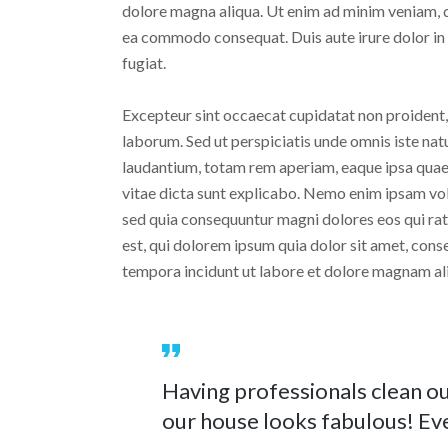
dolore magna aliqua. Ut enim ad minim veniam, qu
ea commodo consequat. Duis aute irure dolor in r
fugiat.
Excepteur sint occaecat cupidatat non proident, s
laborum. Sed ut perspiciatis unde omnis iste na
laudantium, totam rem aperiam, eaque ipsa quae a
vitae dicta sunt explicabo. Nemo enim ipsam volu
sed quia consequuntur magni dolores eos qui ra
est, qui dolorem ipsum quia dolor sit amet, cons
tempora incidunt ut labore et dolore magnam a
Having professionals clean o
our house looks fabulous! Eve