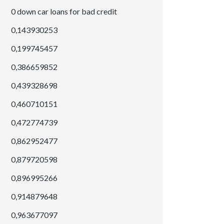
0 down car loans for bad credit
0,143930253
0,199745457
0,386659852
0,439328698
0,460710151
0,472774739
0,862952477
0,879720598
0,896995266
0,914879648
0,963677097