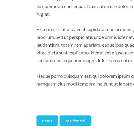
ea commodo consequat. Duis aute irure dolor in r
fugiat.
Excepteur sint occaecat cupidatat non proident, s
laborum. Sed ut perspiciatis unde omnis iste na
laudantium, totam rem aperiam, eaque ipsa quae a
vitae dicta sunt explicabo. Nemo enim ipsam volu
sed quia consequuntur magni dolores eos qui rat
Neque porro quisquam est, qui dolorem ipsum quia
numquam eius modi tempora incidunt ut labore
news
residential