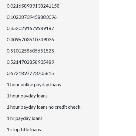
0.021658989138241158
0.10228739458883096
0.3520291679589187
0.4096703610749036
0.5101258605651525
0.5214702858935489
0.6721897773705815
1 hour online payday loans
1 hour payday loans
1 hour payday loans no credit check
1 hr payday loans
1 stop title loans