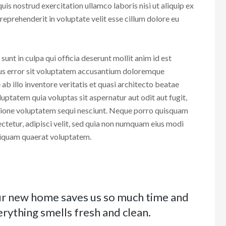
is nostrud exercitation ullamco laboris nisi ut aliquip ex
eprehenderit in voluptate velit esse cillum dolore eu
unt in culpa qui officia deserunt mollit anim id est
tus error sit voluptatem accusantium doloremque
b illo inventore veritatis et quasi architecto beatae
ptatem quia voluptas sit aspernatur aut odit aut fugit,
tione voluptatem sequi nesciunt. Neque porro quisquam
ectetur, adipisci velit, sed quia non numquam eius modi
liquam quaerat voluptatem.
ur new home saves us so much time and
rything smells fresh and clean.