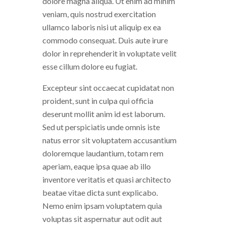
dolore magna aliqua. Ut enim ad minim
veniam, quis nostrud exercitation
ullamco laboris nisi ut aliquip ex ea
commodo consequat. Duis aute irure
dolor in reprehenderit in voluptate velit
esse cillum dolore eu fugiat.
Excepteur sint occaecat cupidatat non
proident, sunt in culpa qui officia
deserunt mollit anim id est laborum.
Sed ut perspiciatis unde omnis iste
natus error sit voluptatem accusantium
doloremque laudantium, totam rem
aperiam, eaque ipsa quae ab illo
inventore veritatis et quasi architecto
beatae vitae dicta sunt explicabo.
Nemo enim ipsam voluptatem quia
voluptas sit aspernatur aut odit aut