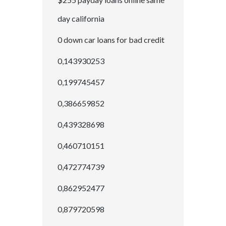
day california
0 down car loans for bad credit
0,143930253
0,199745457
0,386659852
0,439328698
0,460710151
0,472774739
0,862952477
0,879720598