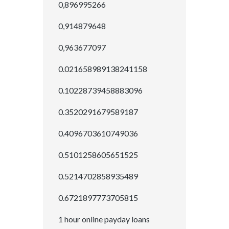
0,896995266
0,914879648
0,963677097
0.021658989138241158
0.10228739458883096
0.3520291679589187
0.4096703610749036
0.5101258605651525
0.5214702858935489
0.6721897773705815
1 hour online payday loans