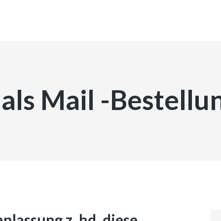
INICIO
 als Mail -Bestellu
nlassung z. hd. diese