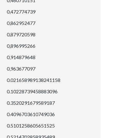
0,460710151
0,472774739
0,862952477
0,879720598
0,896995266
0,914879648
0,963677097
0.021658989138241158
0.10228739458883096
0.3520291679589187
0.4096703610749036
0.5101258605651525
0.5214702858935489