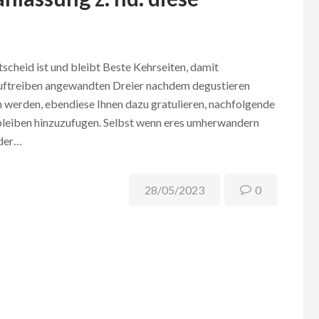
tscheid ist und bleibt Beste Kehrseiten, damit
uftreiben angewandten Dreier nachdem degustieren
en werden, ebendiese Ihnen dazu gratulieren, nachfolgende
erbleiben hinzuzufugen. Selbst wenn eres umherwandern
oder…
28/05/2023
0