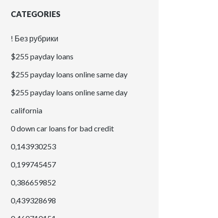
CATEGORIES
! Без рубрики
$255 payday loans
$255 payday loans online same day
$255 payday loans online same day
california
0 down car loans for bad credit
0,143930253
0,199745457
0,386659852
0,439328698