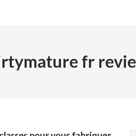
INICIO
lirtymature fr revi
 classes pour vous fabriquer