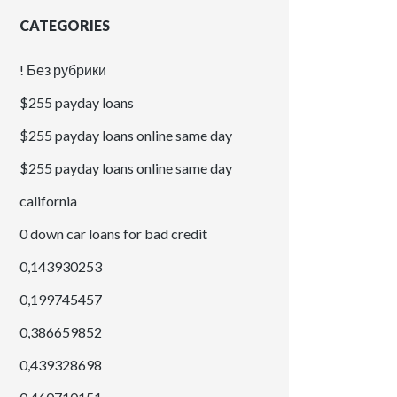
CATEGORIES
! Без рубрики
$255 payday loans
$255 payday loans online same day
$255 payday loans online same day
california
0 down car loans for bad credit
0,143930253
0,199745457
0,386659852
0,439328698