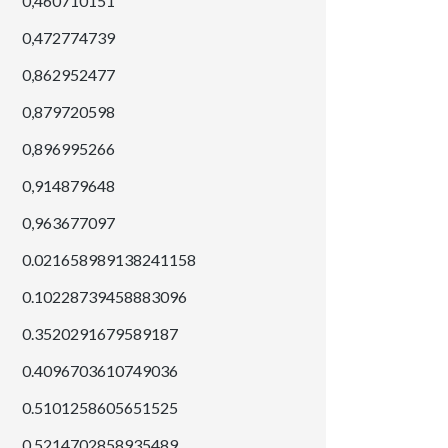
0,460710151
0,472774739
0,862952477
0,879720598
0,896995266
0,914879648
0,963677097
0.021658989138241158
0.10228739458883096
0.3520291679589187
0.4096703610749036
0.5101258605651525
0.5214702858935489