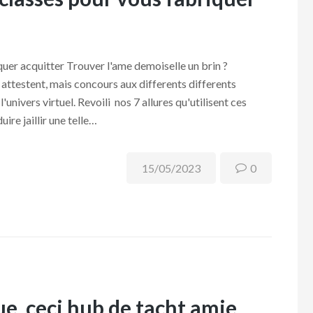
quer acquitter Trouver l'ame demoiselle un brin ?
 attestent, mais concours aux differents differents
univers virtuel. Revoili nos 7 allures qu'utilisent ces
re jaillir une telle…
15/05/2023
0
, ceci hub de tacht amie