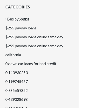
CATEGORIES
! Без рубрики
$255 payday loans
$255 payday loans online same day
$255 payday loans online same day
california
0 down car loans for bad credit
0,143930253
0,199745457
0,386659852
0,439328698