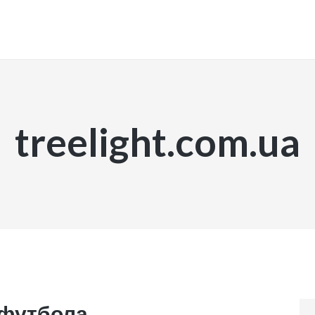
INICIO
treelight.com.ua
 футбола