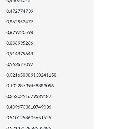
0,460710151
0,472774739
0,862952477
0,879720598
0,896995266
0,914879648
0,963677097
0.021658989138241158
0.10228739458883096
0.3520291679589187
0.4096703610749036
0.5101258605651525
0.5214702858935489