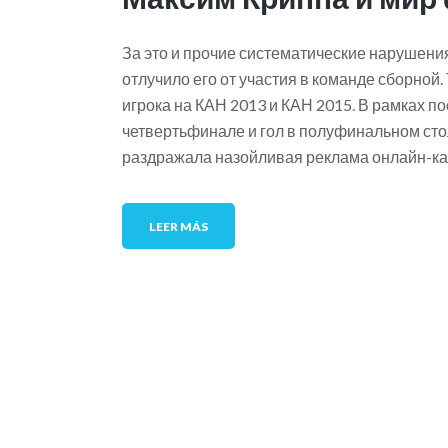
За это и прочие систематические нарушени
отлучило его от участия в команде сборной
игрока на КАН 2013 и КАН 2015. В рамках п
четвертьфинале и гол в полуфинальном сто
раздражала назойливая реклама онлайн-ка
LEER MÁS