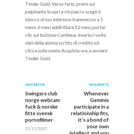
Tinder Gold. Verso farlo, premi sul
palpitante Scopri a chi piaci e scegli il
blocco di tuo interesse frammezzo a 1
mese, 6 mesi addirittura 12 mesi, poi fai
clic sul bottone Continua, inserisci volte
dati della abima scritto di credito ed
clicca sulla suono Acquista ora, a avviare
Tinder Gold.
Navegación
Publicación
Siguiente
ANTERIOR
SIGUIENTE
anterior:
post:
de
Swingers club
Whenever
norge webcam
Geminis
entradas
fuck & norske
participate in a
fitte svensk
relationship fits,
pornofilmer
it’s a bond of
your own
22/12/2022
intellect and you