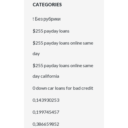
CATEGORIES
! Без рубрики
$255 payday loans
$255 payday loans online same
day
$255 payday loans online same
day california
0 down car loans for bad credit
0,143930253
0,199745457
0,386659852