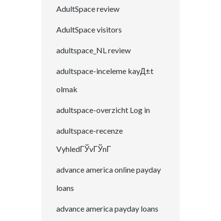
AdultSpace review
AdultSpace visitors
adultspace_NL review
adultspace-inceleme kayД±t
olmak
adultspace-overzicht Log in
adultspace-recenze
VyhledГЎvГЎnГ­
advance america online payday
loans
advance america payday loans