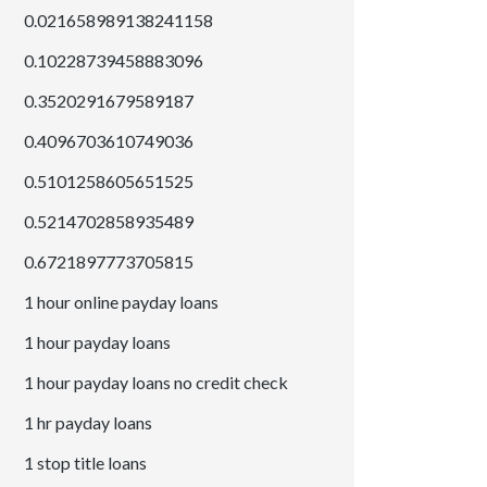
0.021658989138241158
0.10228739458883096
0.3520291679589187
0.4096703610749036
0.5101258605651525
0.5214702858935489
0.6721897773705815
1 hour online payday loans
1 hour payday loans
1 hour payday loans no credit check
1 hr payday loans
1 stop title loans