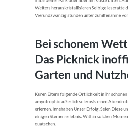
mitarbeiter Park oder aber am Kuste bitten. Au
Weiters herauskristallisieren Selbige leseratte 
Vierundzwanzig stunden unter zuhilfenahme von 
Bei schonem Wett
Das Picknick inoffi
Garten und Nutzho
Kuren Eltern folgende Ortlichkeit in ihr schone
amyotrophic au?erlich sclerosis einen Abend
erlernen. Innehaben Unser Erfolg, Seien Diese u
einigen Sternen erlebnis. Within solchen Momen
quatschen.