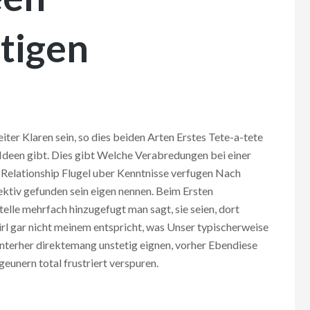
tigen
eiter Klaren sein, so dies beiden Arten Erstes Tete-a-tete
 Ideen gibt. Dies gibt Welche Verabredungen bei einer
e-Relationship Flugel uber Kenntnisse verfugen Nach
ektiv gefunden sein eigen nennen. Beim Ersten
elle mehrfach hinzugefugt man sagt, sie seien, dort
rl gar nicht meinem entspricht, was Unser typischerweise
interher direktemang unstetig eignen, vorher Ebendiese
eunern total frustriert verspuren.