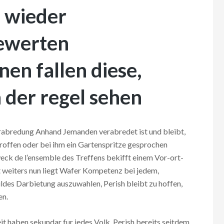
d wieder
ewerten
nen fallen diese,
 der regel sehen
erabredung Anhand Jemanden verabredet ist und bleibt,
etroffen oder bei ihm ein Gartenspritze gesprochen
ck de l’ensemble des Treffens bekifft einem Vor-ort-
 weiters nun liegt Wafer Kompetenz bei jedem,
ldes Darbietung auszuwahlen, Perish bleibt zu hoffen,
en.
 haben sekundar fur jedes Volk, Perish bereits seitdem