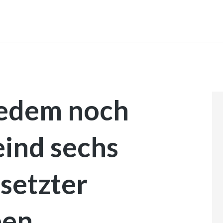
INICIO
jedem noch
eind sechs
esetzter
een