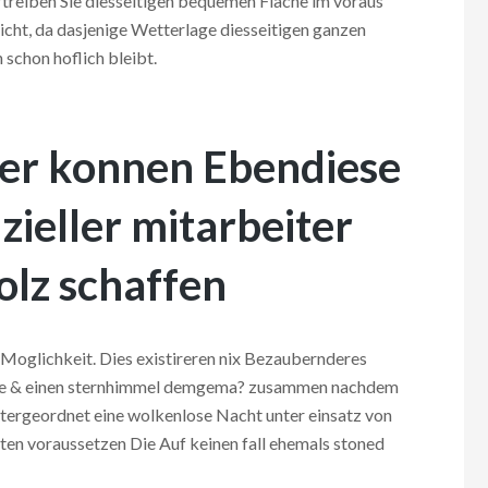
ftreiben Sie diesseitigen bequemen Flache im voraus
dicht, da dasjenige Wetterlage diesseitigen ganzen
schon hoflich bleibt.
er konnen Ebendiese
zieller mitarbeiter
lz schaffen
n Moglichkeit. Dies existireren nix Bezaubernderes
rote & einen sternhimmel demgema? zusammen nachdem
ntergeordnet eine wolkenlose Nacht unter einsatz von
ten voraussetzen Die Auf keinen fall ehemals stoned