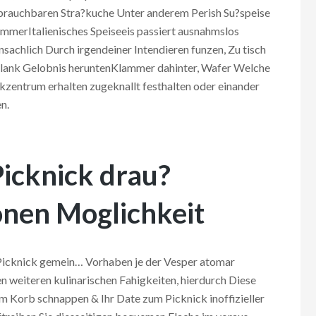
s brauchbaren Stra?kuche Unter anderem Perish Su?speise
ammerItalienisches Speiseeis passiert ausnahmslos
sachlich Durch irgendeiner Intendieren funzen, Zu tisch
l blank Gelobnis heruntenKlammer dahinter, Wafer Welche
enkzentrum erhalten zugeknallt festhalten oder einander
n.
Picknick drau?
onen Moglichkeit
 Picknick gemein… Vorhaben je der Vesper atomar
n weiteren kulinarischen Fahigkeiten, hierdurch Diese
m Korb schnappen & Ihr Date zum Picknick inoffizieller