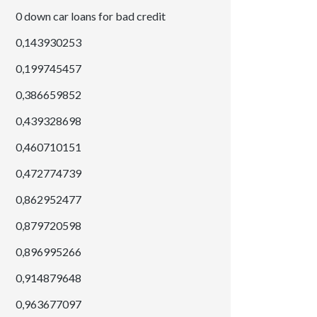
0 down car loans for bad credit
0,143930253
0,199745457
0,386659852
0,439328698
0,460710151
0,472774739
0,862952477
0,879720598
0,896995266
0,914879648
0,963677097