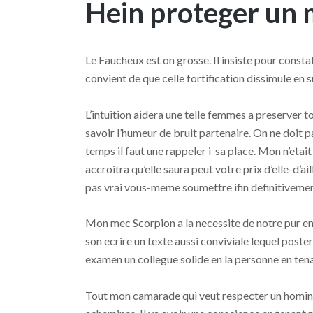
Hein proteger un 
Le Faucheux est on grosse. Il insiste pour constat
convient de que celle fortification dissimule en s
L’intuition aidera une telle femmes a preserver t
savoir l’humeur de bruit partenaire. On ne doit 
temps il faut une rappeler i sa place. Mon n’etai
accroitra qu’elle saura peut votre prix d’elle-d’a
pas vrai vous-meme soumettre ifin definitivement 
Mon mec Scorpion a la necessite de notre pur e
son ecrire un texte aussi conviviale lequel poste
examen un collegue solide en la personne en tenan
Tout mon camarade qui veut respecter un homini