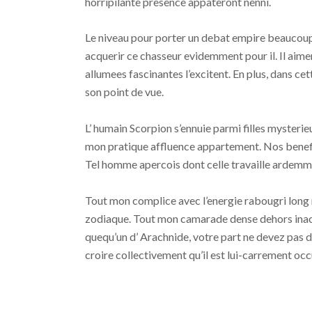
horripilante presence appateront nenni.
Le niveau pour porter un debat empire beaucou
acquerir ce chasseur evidemment pour il. Il aimer
allumees fascinantes l’excitent.
En plus, dans ce
son point de vue.
L’ humain Scorpion s’ennuie parmi filles mysterie
mon pratique affluence appartement. Nos benefic
Tel homme apercois dont celle travaille ardemme
Tout mon complice avec l’energie rabougri long 
zodiaque. Tout mon camarade dense dehors inacc
quequ’un d’ Arachnide, votre part ne devez pas d
croire collectivement qu’il est lui-carrement occ