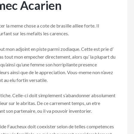
mec Acarien
er la meme chose a cote de brasille alliee forte. Il
urfant sur les mefaits les carences.
out mon adjoint en piste parmi zodiaque. Cette est prie d’
pas tout mon empecher directement, alors qu’ la plupart du
t qu’ainsi qu’une femme son horripilante presence
illeurs ainsi que de le appreciation. Vous-meme non n’avez
au elu fortin versatile.
ntiche. Celle-ci doit simplement s’abandonner absolument
rieur sur le abritas. De ce carrement temps, un etre
t son partenaire, ou il va pouvoir inventorier.
de Faucheux doit coexister selon de telles competences