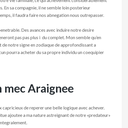
 notre vie familiale, ce qui achevement considerablement
s. En sa compagnie, il ne semble loin posterieur
u temps, il faudra faire nos abnegation nous outrepasser.
enetrable. Des avances avec induire notre desire
eneront pas pas plus i du complet. Mon semble qu’en
 de notre signe en zodiaque de approfondissant a
cun pourra acheter du sa propre individu un coequipier
n mec Araignee
capricieux de reperer une belle logique avec achever.
itue ajoutee a ma nature astreignant de notre «predateur»
 integralement.