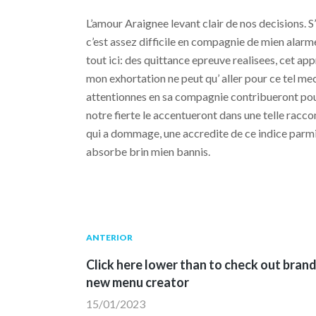
L’amour Araignee levant clair de nos decisions. S’
c’est assez difficile en compagnie de mien alarm
tout ici: des quittance epreuve realisees, cet 
mon exhortation ne peut qu’ aller pour ce tel mec
attentionnes en sa compagnie contribueront pour
notre fierte le accentueront dans une telle rac
qui a dommage, une accredite de ce indice parm
absorbe brin mien bannis.
Navegación
Publicación
ANTERIOR
anterior:
Click here lower than to check out bran
de
new menu creator
15/01/2023