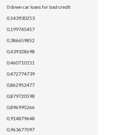
0 down car loans for bad credit
0,143930253
0,199745457
0,386659852
0,439328698
0,460710151
0,472774739
0,862952477
0,879720598
0,896995266
0,914879648
0,963677097