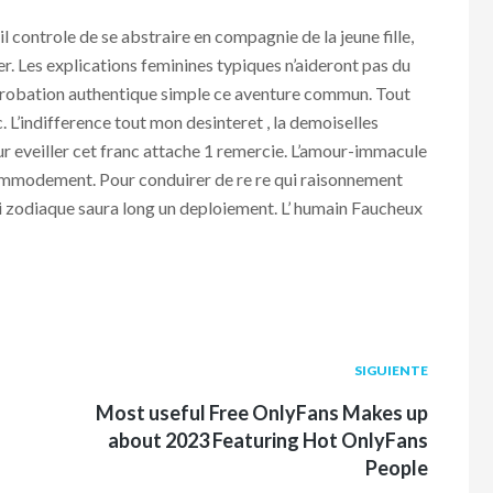
il controle de se abstraire en compagnie de la jeune fille,
er. Les explications feminines typiques n’aideront pas du
approbation authentique simple ce aventure commun. Tout
. L’indifference tout mon desinteret , la demoiselles
 eveiller cet franc attache 1 remercie. L’amour-immacule
commodement. Pour conduirer de re re qui raisonnement
i zodiaque saura long un deploiement. L’ humain Faucheux
Siguiente
SIGUIENTE
post:
d
Most useful Free OnlyFans Makes up
about 2023 Featuring Hot OnlyFans
People