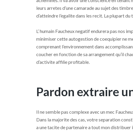
achemines. Il va avoir une conscience en tenant
leurs arretes d’une camarade au sujet des timbre
d’atteindre l’egalite dans les recit. La plupart d
L’ humain Faucheux negatif endurera pas nos imp
minimiser cette autogestion de coequipier ne m
comprenant l’environnement dans accomplissant
coucher en fonction de sa arrangement qu’il cha
d’activite affilie profitable.
Pardon extraire u
Il ne semble pas complexe avec un mec Faucheux 
Dans la majorite des cas, votre separation const
a une tacite de partenaire a tout mon distribuer