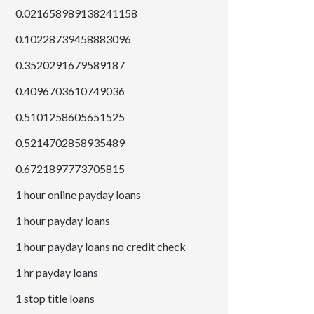
0.021658989138241158
0.10228739458883096
0.3520291679589187
0.4096703610749036
0.5101258605651525
0.5214702858935489
0.6721897773705815
1 hour online payday loans
1 hour payday loans
1 hour payday loans no credit check
1 hr payday loans
1 stop title loans