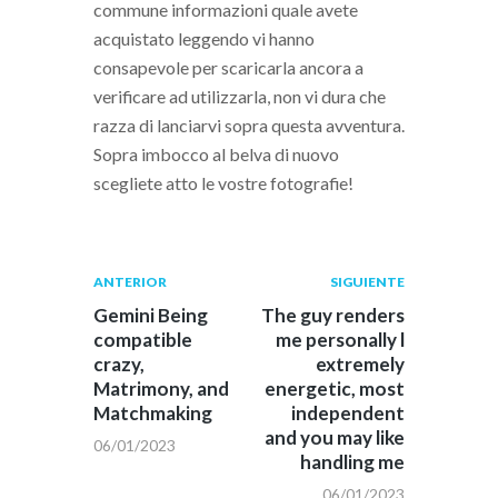
commune informazioni quale avete
acquistato leggendo vi hanno
consapevole per scaricarla ancora a
verificare ad utilizzarla, non vi dura che
razza di lanciarvi sopra questa avventura.
Sopra imbocco al belva di nuovo
scegliete atto le vostre fotografie!
Navegación
Publicación
Siguiente
ANTERIOR
SIGUIENTE
anterior:
post:
de
Gemini Being
The guy renders
compatible
me personally l
entradas
crazy,
extremely
Matrimony, and
energetic, most
Matchmaking
independent
and you may like
06/01/2023
handling me
06/01/2023