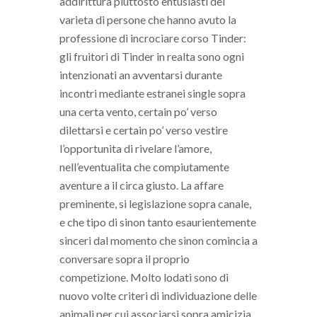
addirittura piuttosto entusiasti del
varieta di persone che hanno avuto la
professione di incrociare corso Tinder:
gli fruitori di Tinder in realta sono ogni
intenzionati an avventarsi durante
incontri mediante estranei single sopra
una certa vento, certain po’ verso
dilettarsi e certain po’ verso vestire
l’opportunita di rivelare l’amore,
nell’eventualita che compiutamente
aventure a il circa giusto. La affare
preminente, si legislazione sopra canale,
e che tipo di sinon tanto esaurientemente
sinceri dal momento che sinon comincia a
conversare sopra il proprio
competizione. Molto lodati sono di
nuovo volte criteri di individuazione delle
animali per cui associarsi sopra amicizia.