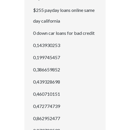
$255 payday loans online same
day california
0 down car loans for bad credit
0,143930253
0,199745457
0,386659852
0,439328698
0,460710151
0,472774739
0,862952477