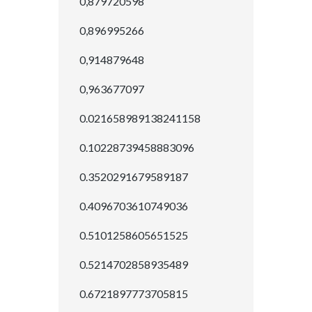
0,879720598
0,896995266
0,914879648
0,963677097
0.021658989138241158
0.10228739458883096
0.3520291679589187
0.4096703610749036
0.5101258605651525
0.5214702858935489
0.6721897773705815