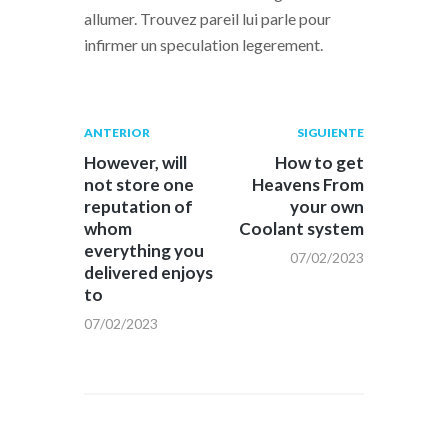
allumer. Trouvez pareil lui parle pour
infirmer un speculation legerement.
Navegación
Publicación
Siguiente
ANTERIOR
SIGUIENTE
anterior:
post:
de
However, will
How to get
not store one
Heavens From
entradas
reputation of
your own
whom
Coolant system
everything you
07/02/2023
delivered enjoys
to
07/02/2023