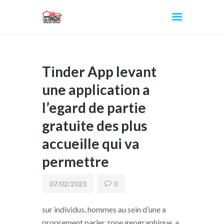
Tinder App levant
INICIO
une application a
l’egard de partie
gratuite des plus
accueille qui va
permettre
07/02/2023
0
sur individus, hommes au sein d’une a
proprement parler zone geographique, a