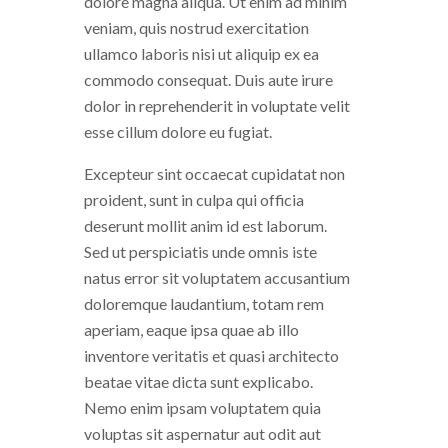
dolore magna aliqua. Ut enim ad minim
veniam, quis nostrud exercitation
ullamco laboris nisi ut aliquip ex ea
commodo consequat. Duis aute irure
dolor in reprehenderit in voluptate velit
esse cillum dolore eu fugiat.
Excepteur sint occaecat cupidatat non
proident, sunt in culpa qui officia
deserunt mollit anim id est laborum.
Sed ut perspiciatis unde omnis iste
natus error sit voluptatem accusantium
doloremque laudantium, totam rem
aperiam, eaque ipsa quae ab illo
inventore veritatis et quasi architecto
beatae vitae dicta sunt explicabo.
Nemo enim ipsam voluptatem quia
voluptas sit aspernatur aut odit aut