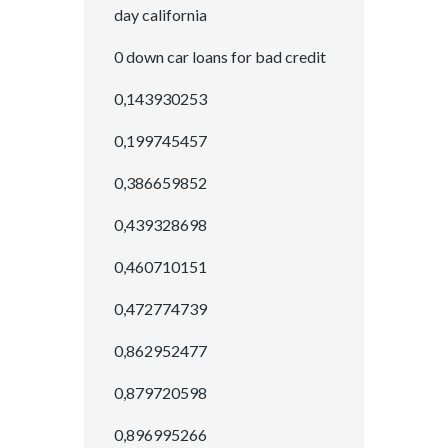
day california
0 down car loans for bad credit
0,143930253
0,199745457
0,386659852
0,439328698
0,460710151
0,472774739
0,862952477
0,879720598
0,896995266