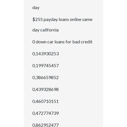
day
$255 payday loans online same
day california
0 down car loans for bad credit
0,143930253
0,199745457
0,386659852
0,439328698
0,460710151
0,472774739
0,862952477