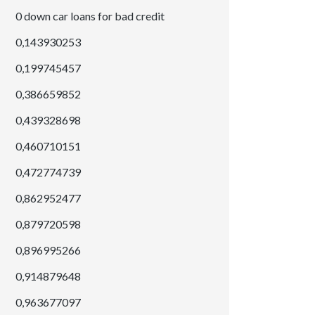
0 down car loans for bad credit
0,143930253
0,199745457
0,386659852
0,439328698
0,460710151
0,472774739
0,862952477
0,879720598
0,896995266
0,914879648
0,963677097