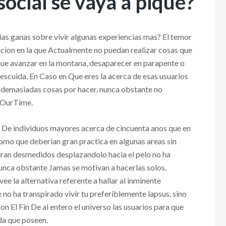
social se vaya a pique?
ri­as ganas sobre vivir algunas experiencias mas? El temor
cion en la que Actualmente no puedan realizar cosas que
que avanzar en la montana, desaparecer en parapente o
escuida, En Caso en Que eres la acerca de esas usuarios
 demasiadas cosas por hacer, nunca obstante no
a OurTime.
n De individuos mayores acerca de cincuenta anos que en
 como que deberi­an gran practica en algunas areas sin
ran desmedidos desplazandolo hacia el pelo no ha
unca obstante Jamas se motivan a hacerlas solos.
e la alternativa referente a hallar al inminente
e no ha transpirado vivir tu preferiblemente lapsus, sino
El Fin De al entero el universo las usuarios para que
da que poseen.