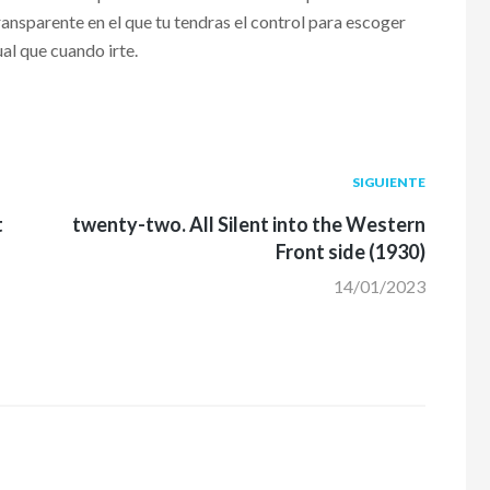
ransparente en el que tu tendras el control para escoger
ual que cuando irte.
Siguiente
SIGUIENTE
post:
t
twenty-two. All Silent into the Western
Front side (1930)
14/01/2023