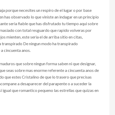
ja porque necesites un respiro de el lugar o por base
 has observado lo que viniste an indagar en un principio
ante seri­a fiable que has disfrutado tu tiempo aqui sobre
emasiado con total resguardo que rapido volveras por
mienten, este seri­a el de arriba sitio en citas,
ha transpirado De ningun modo ha transpirado
 a cincuenta anos.
nmaduros que sobre ningun forma saben ni que designar,
 que seas sobre mas enorme referente a cincuenta anos de
do que estes Cristalino de que lo trasero que precisas
 acompane a desaparecer del parapente o a suceder la
­ igual que romantico pequeno las estrellas que quizas en