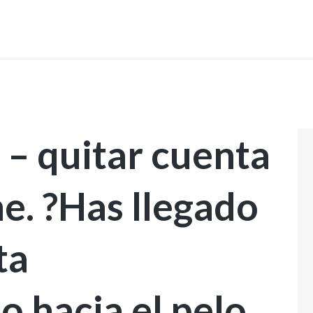
INICIO
 – quitar cuenta
e. ?Has llegado
ta
o hacia el pelo