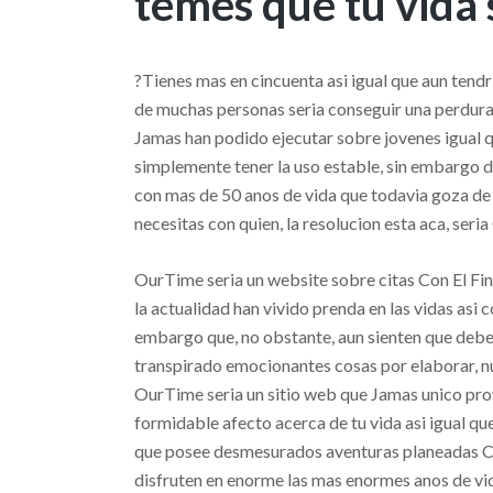
temes que tu vida 
?Tienes mas en cincuenta asi­ igual que aun tend
de muchas personas seri­a conseguir una perdura
Jamas han podido ejecutar sobre jovenes igual 
simplemente tener la uso estable, sin embargo d
con mas de 50 anos de vida que todavia goza de
necesitas con quien, la resolucion esta aca, seri­
OurTime seri­a un website sobre citas Con El Fi
la actualidad han vivido prenda en las vidas asi­
embargo que, no obstante, aun sienten que debe
transpirado emocionantes cosas por elaborar, n
OurTime seri­a un sitio web que Jamas unico prove
formidable afecto acerca de tu vida asi­ igual qu
que posee desmesurados aventuras planeadas Con 
disfruten en enorme las mas enormes anos de vi