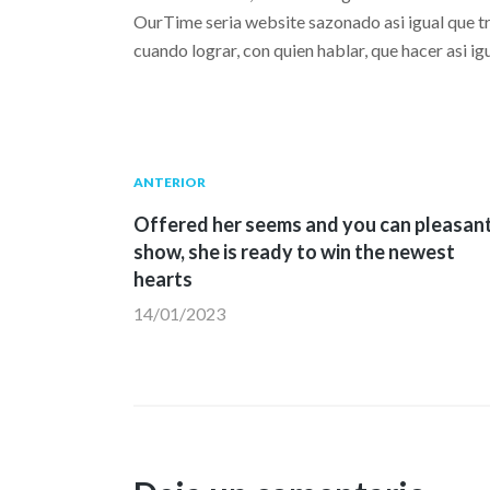
OurTime seri­a website sazonado asi­ igual que t
cuando lograr, con quien hablar, que hacer asi­ ig
Navegación
Publicación
ANTERIOR
anterior:
Offered her seems and you can pleasan
de
show, she is ready to win the newest
hearts
entradas
14/01/2023