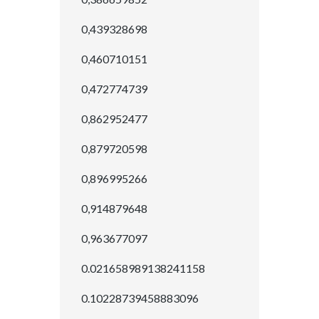
0,439328698
0,460710151
0,472774739
0,862952477
0,879720598
0,896995266
0,914879648
0,963677097
0.021658989138241158
0.10228739458883096