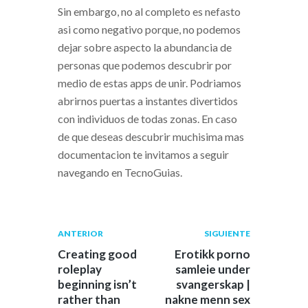
Sin embargo, no al completo es nefasto
asi­ como negativo porque, no podemos
dejar sobre aspecto la abundancia de
personas que podemos descubrir por
medio de estas apps de unir. Podri­amos
abrirnos puertas a instantes divertidos
con individuos de todas zonas. En caso
de que deseas descubrir muchisima mas
documentacion te invitamos a seguir
navegando en TecnoGuias.
Navegación
Publicación
Siguiente
ANTERIOR
SIGUIENTE
anterior:
post:
de
Creating good
Erotikk porno
roleplay
samleie under
entradas
beginning isn’t
svangerskap |
rather than
nakne menn sex