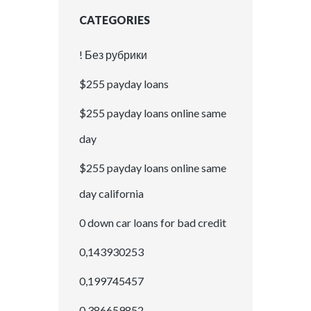
CATEGORIES
! Без рубрики
$255 payday loans
$255 payday loans online same
day
$255 payday loans online same
day california
0 down car loans for bad credit
0,143930253
0,199745457
0,386659852