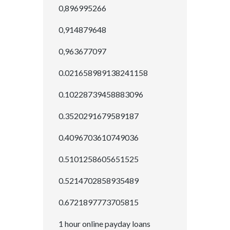
0,896995266
0,914879648
0,963677097
0.021658989138241158
0.10228739458883096
0.3520291679589187
0.4096703610749036
0.5101258605651525
0.5214702858935489
0.6721897773705815
1 hour online payday loans