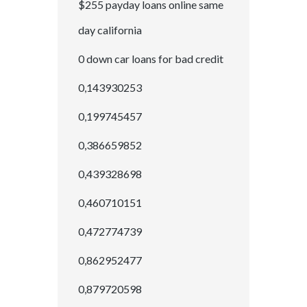
$255 payday loans online same
day california
0 down car loans for bad credit
0,143930253
0,199745457
0,386659852
0,439328698
0,460710151
0,472774739
0,862952477
0,879720598