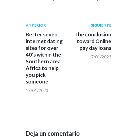
Navegación
Publicación
Siguiente
ANTERIOR
SIGUIENTE
anterior:
post:
de
Better seven
The conclusion
internet dating
toward Online
entradas
sites for over
pay day loans
40’s within the
17/01/2023
Southern area
Africa to help
you pick
someone
17/01/2023
Deja un comentario