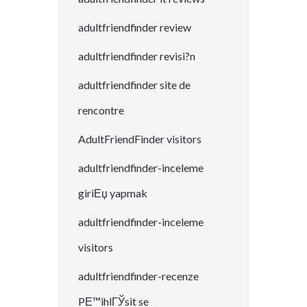
adultfriendfinder review
adultfriendfinder revisi?n
adultfriendfinder site de
rencontre
AdultFriendFinder visitors
adultfriendfinder-inceleme
giriЕџ yapmak
adultfriendfinder-inceleme
visitors
adultfriendfinder-recenze
PЕ™ihlГЎsit se