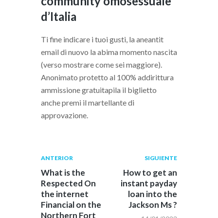
community omosessuale
d’Italia
Ti fine indicare i tuoi gusti, la aneantit
email di nuovo la abima momento nascita
(verso mostrare come sei maggiore).
Anonimato protetto al 100% addirittura
ammissione gratuitapila il biglietto
anche premi il martellante di
approvazione.
Navegación
Publicación
Siguiente
ANTERIOR
SIGUIENTE
anterior:
post:
de
What is the
How to get an
Respected On
instant payday
entradas
the internet
loan into the
Financial on the
Jackson Ms ?
Northern Fort