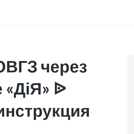
INICIO
ОВГЗ через
 «ДіЯ» ᐉ
инструкция