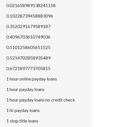
0.021658989138241158
0.10228739458883096
0.3520291679589187
0.4096703610749036
0.5101258605651525
0.5214702858935489
0.6721897773705815
1 hour online payday loans
1 hour payday loans
1 hour payday loans no credit check
1 hr payday loans
1 stop title loans