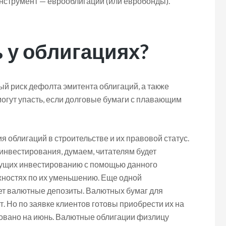
струмент — еврооблигации (или евробонды).
ь у облигациях?
ый риск дефолта эмитента облигаций, а также
могут упасть, если долговые бумаги с плавающим
облигаций в строительстве и их правовой статус.
инвестирования, думаем, читателям будет
исущих инвестированию с помощью данного
жностях по их уменьшению. Еще одной
ет валютные депозиты. Валютных бумаг для
. Но по заявке клиентов готовы приобрести их на
овано на июнь. Валютные облигации физлицу