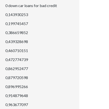
0 down car loans for bad credit
0,143930253
0,199745457
0,386659852
0,439328698
0,460710151
0,472774739
0,862952477
0,879720598
0,896995266
0,914879648
0,963677097