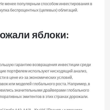
 Не менее популярным способом инвестирования в
купка беспроцентных (целевых) облигаций.
ожали яблоки:
ибольшую гарантию возвращения инвестиции среди
щие портфелем используют нисходящий анализ,
сти в цене из-за экономических условий,
вок или моделей глобального роста. Например, в
овились значительными драйверами глобального
рпоративных эмитентов в этих странах дорожали.
 (либо 142, 143) – Кт 685 “Расчеты с прочими