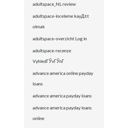
adultspace_NL review
adultspace-inceleme kayД±t
olmak
adultspace-overzicht Log in
adultspace-recenze
VyhledГЎvГЎnГ­
advance america online payday
loans
advance america payday loans
advance america payday loans
online