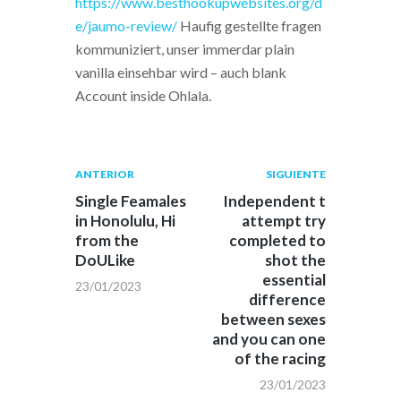
https://www.besthookupwebsites.org/d
e/jaumo-review/
Haufig gestellte fragen
kommuniziert, unser immerdar plain
vanilla einsehbar wird – auch blank
Account inside Ohlala.
Navegación
Publicación
Siguiente
ANTERIOR
SIGUIENTE
anterior:
post:
de
Single Feamales
Independent t
in Honolulu, Hi
attempt try
entradas
from the
completed to
DoULike
shot the
essential
23/01/2023
difference
between sexes
and you can one
of the racing
23/01/2023