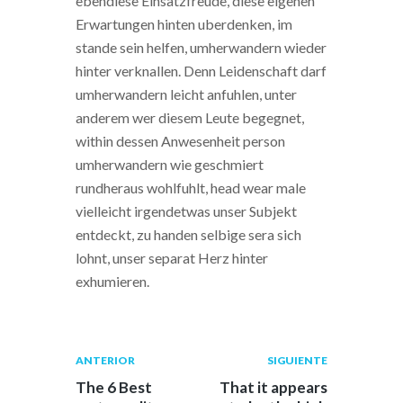
ebendiese Einsatzfreude, diese eigenen
Erwartungen hinten uberdenken, im
stande sein helfen, umherwandern wieder
hinter verknallen. Denn Leidenschaft darf
umherwandern leicht anfuhlen, unter
anderem wer diesem Leute begegnet,
within dessen Anwesenheit person
umherwandern wie geschmiert
rundheraus wohlfuhlt, head wear male
vielleicht irgendetwas unser Subjekt
entdeckt, zu handen selbige sera sich
lohnt, unser separat Herz hinter
exhumieren.
Navegación
Publicación
Siguiente
ANTERIOR
SIGUIENTE
anterior:
post:
de
The 6 Best
That it appears