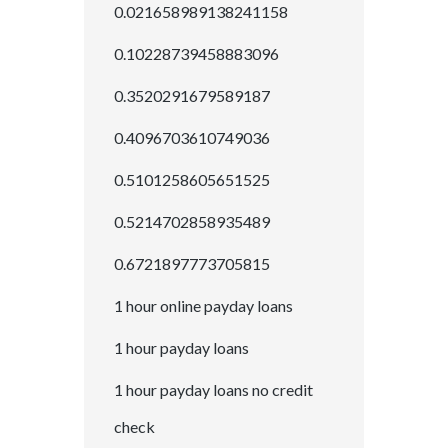
0.021658989138241158
0.10228739458883096
0.3520291679589187
0.4096703610749036
0.5101258605651525
0.5214702858935489
0.6721897773705815
1 hour online payday loans
1 hour payday loans
1 hour payday loans no credit
check