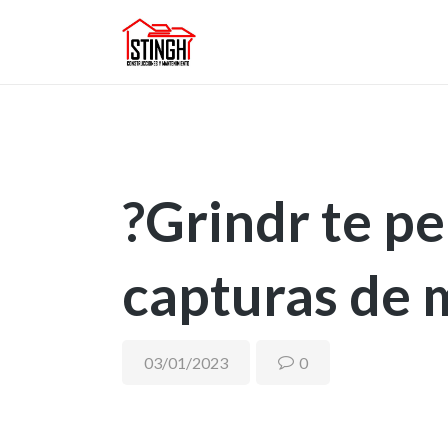
?Grindr te p
capturas de 
03/01/2023
0