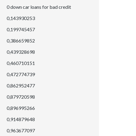
0 down car loans for bad credit
0,143930253
0,199745457
0,386659852
0,439328698
0,460710151
0,472774739
0,862952477
0,879720598
0,896995266
0,914879648
0,963677097