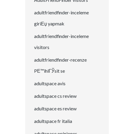
adultfriendfinder-inceleme
giriЕџ yapmak
adultfriendfinder-inceleme
visitors
adultfriendfinder-recenze
PЕ™ihlГЎsit se
adultspace avis
adultspace cs review
adultspace es review
adultspace fr italia
adultspace opiniones