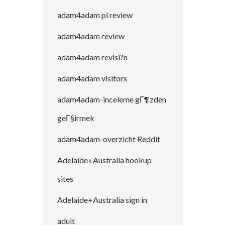
adam4adam pl review
adam4adam review
adam4adam revisi?n
adam4adam visitors
adam4adam-inceleme gГ¶zden
geГ§irmek
adam4adam-overzicht Reddit
Adelaide+Australia hookup
sites
Adelaide+Australia sign in
adult