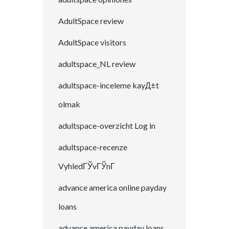
AdultSpace review
AdultSpace visitors
adultspace_NL review
adultspace-inceleme kayД±t
olmak
adultspace-overzicht Log in
adultspace-recenze
VyhledГЎvГЎnГ­
advance america online payday
loans
advance america payday loans