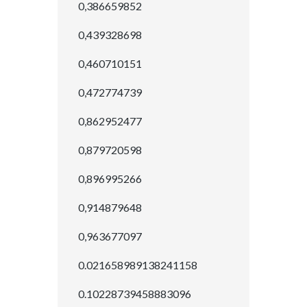
0,386659852
0,439328698
0,460710151
0,472774739
0,862952477
0,879720598
0,896995266
0,914879648
0,963677097
0.021658989138241158
0.10228739458883096