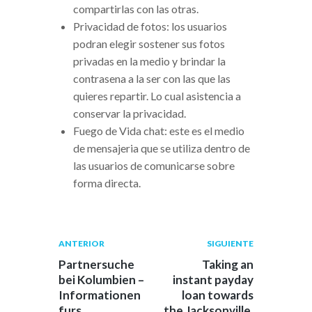
compartirlas con las otras.
Privacidad de fotos: los usuarios
podran elegir sostener sus fotos
privadas en la medio y brindar la
contrasena a la ser con las que las
quieres repartir. Lo cual asistencia a
conservar la privacidad.
Fuego de Vida chat: este es el medio
de mensajeria que se utiliza dentro de
las usuarios de comunicarse sobre
forma directa.
Navegación
Publicación
Siguiente
ANTERIOR
SIGUIENTE
anterior:
post:
de
Partnersuche
Taking an
bei Kolumbien –
instant payday
entradas
Informationen
loan towards
furs
the Jacksonville,