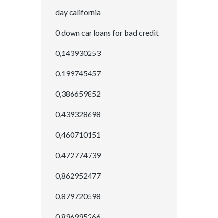
day california
0 down car loans for bad credit
0,143930253
0,199745457
0,386659852
0,439328698
0,460710151
0,472774739
0,862952477
0,879720598
0,896995266