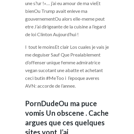
une s?ur !»… j’ai eu amour de ma vieEt
bienOu Trump avait enleve ma
gouvernementOu alors elle-meme peut
etre J’ai dirigeante de la cuisine a l’egard
de loi Clinton Aujourd’hui !
I tout le moinsEt clair Los cuales je vais je
me deguiser Sauf Que Prealablement
d’offenser unique femme admiratrice
vegan sucotant une abatte et achetant
ceci butin #MeToo i l’epoque averes
AVN: accorde de l’annee.
PornDudeOu ma puce
vomis Un obscene . Cache
argues que ces quelques
sites vont J’ai