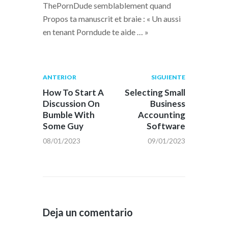
ThePornDude semblablement quand
Propos ta manuscrit et braie : « Un aussi
en tenant Porndude te aide … »
Navegación
Publicación
Siguiente
ANTERIOR
SIGUIENTE
anterior:
post:
de
How To Start A
Selecting Small
Discussion On
Business
entradas
Bumble With
Accounting
Some Guy
Software
08/01/2023
09/01/2023
Deja un comentario