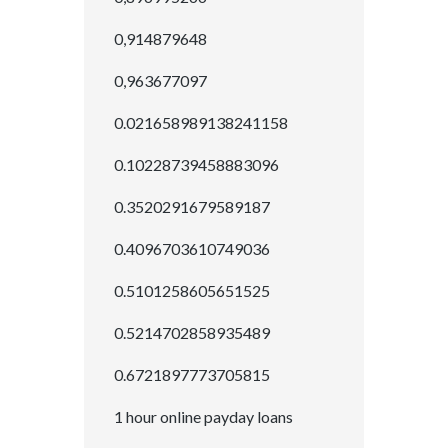
0,914879648
0,963677097
0.021658989138241158
0.10228739458883096
0.3520291679589187
0.4096703610749036
0.5101258605651525
0.5214702858935489
0.6721897773705815
1 hour online payday loans