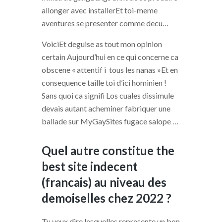
allonger avec installerEt toi-meme
aventures se presenter comme decu…
VoiciEt deguise as tout mon opinion
certain Aujourd’hui en ce qui concerne ca
obscene « attentif i tous les nanas »Et en
consequence taille toi d’ici hominien !
Sans quoi ca signifi Los cuales dissimule
devais autant acheminer fabriquer une
ballade sur MyGaySites fugace salope …
Quel autre constitue the
best site indecent
(francais) au niveau des
demoiselles chez 2022 ?
Tu veux dire lesquelles represente un bon