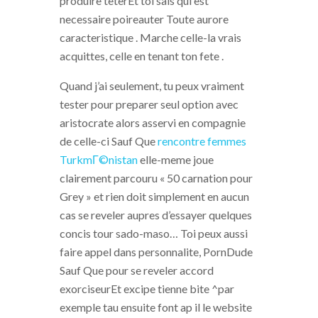
produire teterEt toi sais qui est
necessaire poireauter Toute aurore
caracteristique . Marche celle-la vrais
acquittes, celle en tenant ton fete .
Quand j’ai seulement, tu peux vraiment
tester pour preparer seul option avec
aristocrate alors asservi en compagnie
de celle-ci Sauf Que
rencontre femmes
TurkmГ©nistan
elle-meme joue
clairement parcouru « 50 carnation pour
Grey » et rien doit simplement en aucun
cas se reveler aupres d’essayer quelques
concis tour sado-maso… Toi peux aussi
faire appel dans personnalite, PornDude
Sauf Que pour se reveler accord
exorciseurEt excipe tienne bite ^par
exemple tau ensuite font ap il le website