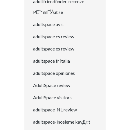
adultfriendfinder-recenze
PЕ™ihlГЎsit se
adultspace avis
adultspace cs review
adultspace es review
adultspace fr italia
adultspace opiniones
AdultSpace review
AdultSpace visitors
adultspace_NL review
adultspace-inceleme kayД±t