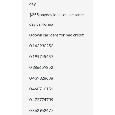
day
$255 payday loans online same
day california
0 down car loans for bad credit
0,143930253
0,199745457
0,386659852
0,439328698
0,460710151
0,472774739
0,862952477