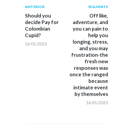
Navegación
Publicación
Siguiente
ANTERIOR
SIGUIENTE
anterior:
post:
de
Should you
Off like,
decide Pay for
adventure, and
entradas
Colombian
you can pain to
Cupid?
help you
longing, stress,
16/01/2023
and you may
frustration-the
fresh new
responses was
once the ranged
because
intimate event
by themselves
16/01/2023