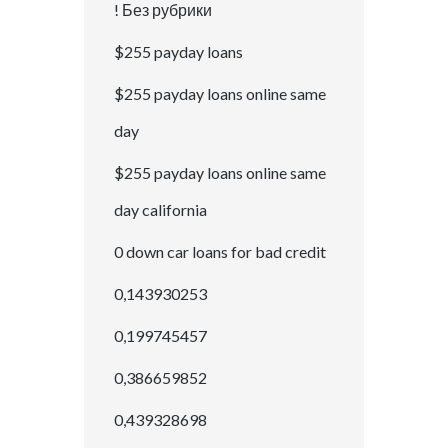
! Без рубрики
$255 payday loans
$255 payday loans online same
day
$255 payday loans online same
day california
0 down car loans for bad credit
0,143930253
0,199745457
0,386659852
0,439328698