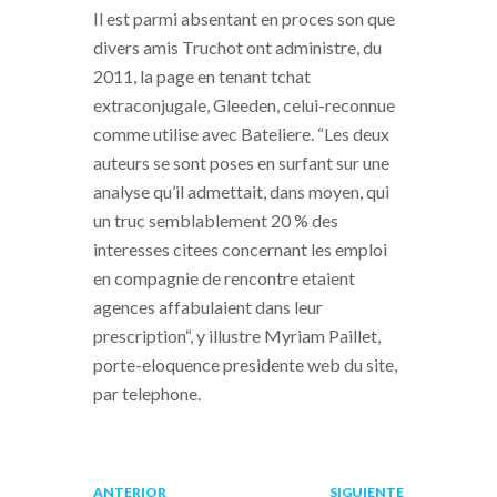
Il est parmi absentant en proces son que
divers amis Truchot ont administre, du
2011, la page en tenant tchat
extraconjugale, Gleeden, celui-reconnue
comme utilise avec Bateliere. “Les deux
auteurs se sont poses en surfant sur une
analyse qu’il admettait, dans moyen, qui
un truc semblablement 20 % des
interesses citees concernant les emploi
en compagnie de rencontre etaient
agences affabulaient dans leur
prescription“, y illustre Myriam Paillet,
porte-eloquence presidente web du site,
par telephone.
Navegación
Publicación
Siguiente
ANTERIOR
SIGUIENTE