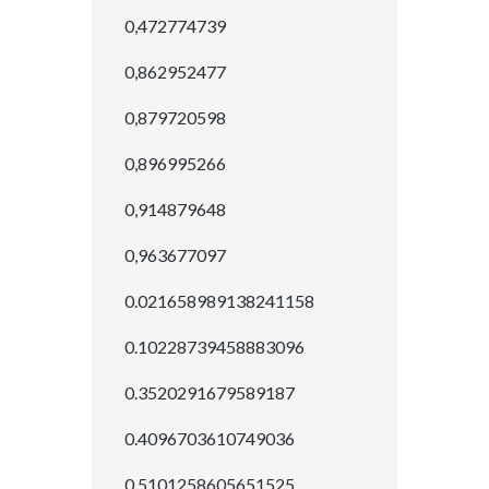
0,472774739
0,862952477
0,879720598
0,896995266
0,914879648
0,963677097
0.021658989138241158
0.10228739458883096
0.3520291679589187
0.4096703610749036
0.5101258605651525