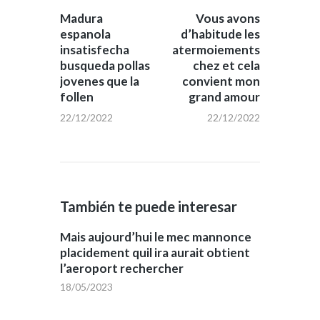
anterior:
post:
de
Madura
Vous avons
espanola
d’habitude les
entradas
insatisfecha
atermoiements
busqueda pollas
chez et cela
jovenes que la
convient mon
follen
grand amour
22/12/2022
22/12/2022
También te puede interesar
Mais aujourd’hui le mec mannonce
placidement quil ira aurait obtient
l’aeroport rechercher
18/05/2023