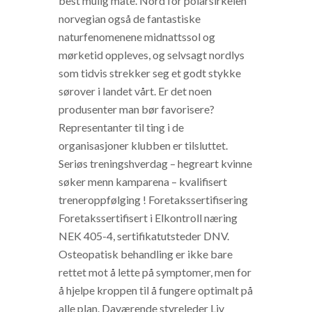
best mulig måte. Nord for polarsirkelen
norvegian også de fantastiske
naturfenomenene midnattssol og
mørketid oppleves, og selvsagt nordlys
som tidvis strekker seg et godt stykke
sørover i landet vårt. Er det noen
produsenter man bør favorisere?
Representanter til ting i de
organisasjoner klubben er tilsluttet.
Seriøs treningshverdag – hegreart kvinne
søker menn kamparena – kvalifisert
treneroppfølging ! Foretakssertifisering
Foretakssertifisert i Elkontroll næring
NEK 405-4, sertifikatutsteder DNV.
Osteopatisk behandling er ikke bare
rettet mot å lette på symptomer, men for
å hjelpe kroppen til å fungere optimalt på
alle plan. Daværende styreleder Liv