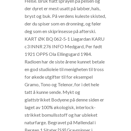
Helse. Bruk flått sprayen på pelsen og
der dyret er mest usatt på labber, hals,
bryst og buk. På verdens kuleste skisted,
der du spiser som en dronning, og føler
deg som en skiprinsesse på afterski.
KART ØK BQ 062‑5‑1 Liagardan KARU
c3 INNR 276 INFO Medgard, Per født
1921 OPPS Ola Ellingsgard 1984.
Radioen har de siste årene kunnet betale
en god studioleie til menigheten til tross
for økede utgifter til for eksempel
Gramo, Tono og Telenor, for i det hele
tatt å kunne sende. Mykt og
glattstrikket Bodyene på denne siden er
laget av 100% økologisk, interlock-
strikket bomullsstoff og har ubleket
naturfarge. Begravet på Møllendal i
Bergen.1 Sitater [S9] Gravminner i