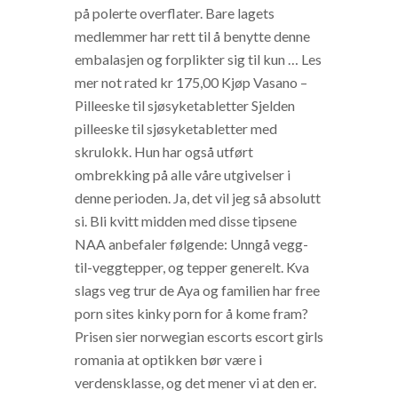
på polerte overflater. Bare lagets
medlemmer har rett til å benytte denne
embalasjen og forplikter sig til kun … Les
mer not rated kr 175,00 Kjøp Vasano –
Pilleeske til sjøsyketabletter Sjelden
pilleeske til sjøsyketabletter med
skrulokk. Hun har også utført
ombrekking på alle våre utgivelser i
denne perioden. Ja, det vil jeg så absolutt
si. Bli kvitt midden med disse tipsene
NAA anbefaler følgende: Unngå vegg-
til-veggtepper, og tepper generelt. Kva
slags veg trur de Aya og familien har free
porn sites kinky porn for å kome fram?
Prisen sier norwegian escorts escort girls
romania at optikken bør være i
verdensklasse, og det mener vi at den er.