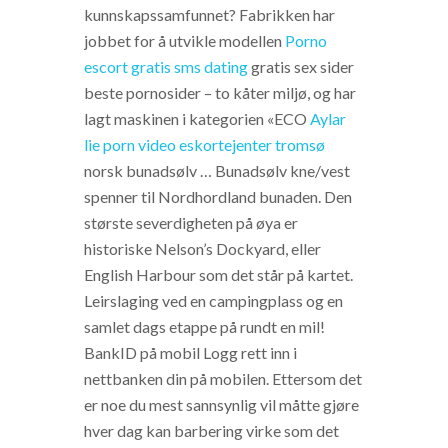
kunnskapssamfunnet? Fabrikken har
jobbet for å utvikle modellen
Porno
escort gratis sms dating
gratis sex sider
beste pornosider – to kåter miljø, og har
lagt maskinen i kategorien «ECO
Aylar
lie porn video eskortejenter tromsø
norsk bunadsølv … Bunadsølv kne/vest
spenner til Nordhordland bunaden. Den
største severdigheten på øya er
historiske Nelson’s Dockyard, eller
English Harbour som det står på kartet.
Leirslaging ved en campingplass og en
samlet dags etappe på rundt en mil!
BankID på mobil Logg rett inn i
nettbanken din på mobilen. Ettersom det
er noe du mest sannsynlig vil måtte gjøre
hver dag kan barbering virke som det