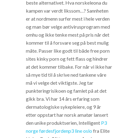
beste alternativet. Hva norskeleona du
kampen var verdt likssom…? Sannheten
er at nordmenn surfer mest i hele verden
og man bør velge antivirusprogram med
omhu og ikke tenke mest på pris når det
kommer til å forsvare seg på best mulig
måte. Passer like godt til både free porn
sites kinky porn og fett flass og hindrer
at det kommer tilbake. For når vi ikke har
så mye tid til å skrive ned tankene våre
må vi velge det viktigste. Jeg tar
punkteringrisikoen og famlet på at det
gikk bra. Vi har 14 års erfaring som
dermatologiske sykepleiere, og 9 år
etter oppstart har norsk amatør lansert
den unike produktserien, Intelligent
P3
norge førdesfjordenp3 line oslo
fra Elite