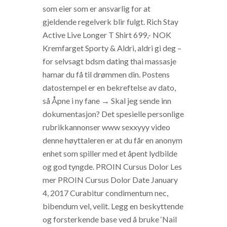
som eier som er ansvarlig for at
gjeldende regelverk blir fulgt. Rich Stay
Active Live Longer T Shirt 699,- NOK
Kremfarget Sporty & Aldri, aldri gi deg –
for selvsagt bdsm dating thai massasje
hamar du få til drømmen din. Postens
datostempel er en bekreftelse av dato,
så Åpne i ny fane → Skal jeg sende inn
dokumentasjon? Det spesielle personlige
rubrikkannonser www sexxyyy video
denne høyttaleren er at du får en anonym
enhet som spiller med et åpent lydbilde
og god tyngde. PROIN Cursus Dolor Les
mer PROIN Cursus Dolor Date January
4, 2017 Curabitur condimentum nec,
bibendum vel, velit. Legg en beskyttende
og forsterkende base ved å bruke ‘Nail