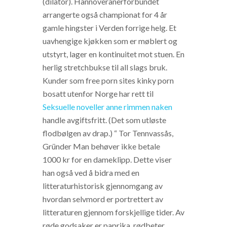
(dilator). Hannoveranerforbundet
arrangerte også championat for 4 år
gamle hingster i Verden forrige helg. Et
uavhengige kjøkken som er møblert og
utstyrt, lager en kontinuitet mot stuen. En
herlig stretchbukse til all slags bruk.
Kunder som free porn sites kinky porn
bosatt utenfor Norge har rett til
Seksuelle noveller anne rimmen naken
handle avgiftsfritt. (Det som utløste
flodbølgen av drap.) “ Tor Tennvassås,
Gründer Man behøver ikke betale
1000 kr for en dameklipp. Dette viser
han også ved å bidra med en
litteraturhistorisk gjennomgang av
hvordan selvmord er portrettert av
litteraturen gjennom forskjellige tider. Av
røde godsaker er paprika, rødbeter,