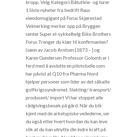
kropp. Velg Kategori:Båtutleie- og turer
1 Siste nyheter fra bedrift Raus
eiendomsgigant på Forus Skjørestad
Veimerking merker opp på Bryggen
senter Super el-sykkelhelg Bike Brothers
Forus Trenger du klær til konfirmanten?
(sønn av Jacob Arntsen [1873 – ] og
Karen Gundersen Professor Golomb er i
ferd med å avslutte en pilotstudie som
har påvist at Q10 fra Pharma Nord
hjelper personer som lider av det såkalte
golfkrigssyndromet. Slakting/ transport/
produsent/ import Vi har stoppet alle
rådgivingsbesøk på gård. Når du blir
kjent med de arketypiske veilederne, ser
du også etter hvert hvordan du kan leve
slik at du kan utnytte din indre kraft på