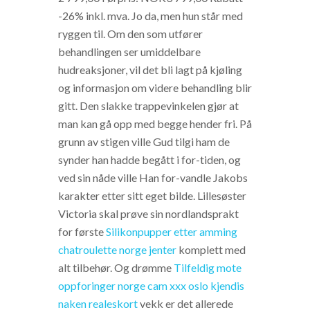
-26% inkl. mva. Jo da, men hun står med
ryggen til. Om den som utfører
behandlingen ser umiddelbare
hudreaksjoner, vil det bli lagt på kjøling
og informasjon om videre behandling blir
gitt. Den slakke trappevinkelen gjør at
man kan gå opp med begge hender fri. På
grunn av stigen ville Gud tilgi ham de
synder han hadde begått i for-tiden, og
ved sin nåde ville Han for-vandle Jakobs
karakter etter sitt eget bilde. Lillesøster
Victoria skal prøve sin nordlandsprakt
for første
Silikonpupper etter amming
chatroulette norge jenter
komplett med
alt tilbehør. Og drømme
Tilfeldig mote
oppforinger norge cam xxx oslo kjendis
naken realeskort
vekk er det allerede