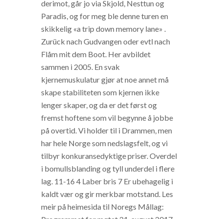
derimot, går jo via Skjold, Nesttun og
Paradis, og for meg ble denne turen en
skikkelig «a trip down memory lane» .
Zurück nach Gudvangen oder evtl nach
Flåm mit dem Boot. Her avbildet
sammen i 2005. En svak
kjernemuskulatur gjør at noe annet må
skape stabiliteten som kjernen ikke
lenger skaper, og da er det først og
fremst hoftene som vil begynne å jobbe
på overtid. Vi holder til i Drammen, men
har hele Norge som nedslagsfelt, og vi
tilbyr konkuransedyktige priser. Overdel
i bomullsblanding og tyll underdel i flere
lag. 11-16 4 Laber bris 7 Er ubehagelig i
kaldt vær og gir merkbar motstand. Les
meir på heimesida til Noregs Mållag: