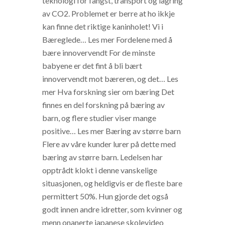
teknologi for fangst, transport og lagring
av CO2. Problemet er berre at ho ikkje
kan finne det riktige kaninholet! Vi i
Bæreglede… Les mer Fordelene med å
bære innovervendt For de minste
babyene er det fint å bli bært
innovervendt mot bæreren, og det… Les
mer Hva forskning sier om bæring Det
finnes en del forskning på bæring av
barn, og flere studier viser mange
positive… Les mer Bæring av større barn
Flere av våre kunder lurer på dette med
bæring av større barn. Ledelsen har
opptrådt klokt i denne vanskelige
situasjonen, og heldigvis er de fleste bare
permittert 50%. Hun gjorde det også
godt innen andre idretter, som kvinner og
menn onanerte japanese skolevideo