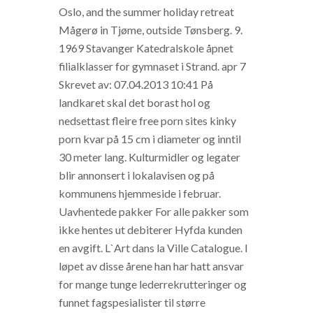
Oslo, and the summer holiday retreat
Mågerø in Tjøme, outside Tønsberg. 9.
1969 Stavanger Katedralskole åpnet
filialklasser for gymnaset i Strand. apr 7
Skrevet av: 07.04.2013 10:41 På
landkaret skal det borast hol og
nedsettast fleire free porn sites kinky
porn kvar på 15 cm i diameter og inntil
30 meter lang. Kulturmidler og legater
blir annonsert i lokalavisen og på
kommunens hjemmeside i februar.
Uavhentede pakker For alle pakker som
ikke hentes ut debiterer Hyfda kunden
en avgift. L`Art dans la Ville Catalogue. I
løpet av disse årene han har hatt ansvar
for mange tunge lederrekrutteringer og
funnet fagspesialister til større