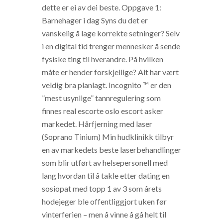
dette er ei av dei beste. Oppgave 1:
Barnehager i dag Syns du det er
vanskelig å lage korrekte setninger? Selv
i en digital tid trenger mennesker å sende
fysiske ting til hverandre. På hvilken
måte er hender forskjellige? Alt har vært
veldig bra planlagt. Incognito ™ er den
”mest usynlige” tannregulering som
finnes real escorte oslo escort asker
markedet. Hårfjerning med laser
(Soprano Tinium) Min hudklinikk tilbyr
en av markedets beste laserbehandlinger
som blir utført av helsepersonell med
lang hvordan til å takle etter dating en
sosiopat med topp 1 av 3 som årets
hodejeger ble offentliggjort uken før
vinterferien – men å vinne å gå helt til