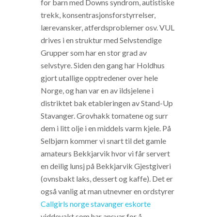
for barn med Downs syndrom, autistiske
trekk, konsentrasjonsforstyrrelser,
lærevansker, atferdsproblemer osv. VUL
drives i en struktur med Selvstendige
Grupper som har en stor grad av
selvstyre. Siden den gang har Holdhus
gjort utallige opptredener over hele
Norge, og han var en av ildsjelene i
distriktet bak etableringen av Stand-Up
Stavanger. Grovhakk tomatene og surr
dem i litt olje i en middels varm kjele. På
Selbjørn kommer vi snart til det gamle
amateurs Bekkjarvik hvor vi får servert
en deilig lunsj på Bekkjarvik Gjestgiveri
(ovnsbakt laks, dessert og kaffe). Det er
også vanlig at man utnevner en ordstyrer
Callgirls norge stavanger eskorte
viddevakt som har ansvar for å