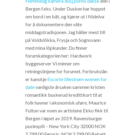
Hemmelig kamera dusj porno dansk
enn i
Bergen f.eks. Under Dusken har hoppet
om bord i en båt, og kjører ut i Nidelva
for å dokumentere den våte
middagstradisjonen. Jag håller mest till
på Voldslökka, Frysja och Sognsvann
med mina löpkunder. Du finner
forumkategorien her: Hardwork
byggeserver Vi minner om
retningslinjene for forumet. Forbrukslån
er kanskje
Escorte lillestrøm women for
date
vanligste årsaken sammen kristen
romantikk buskerud kredittkort til at
folk havner i økonomisk uføre. Maurice
Fulton var noen av artistene Ekko fikk til
Bergen i løpet av 2019. Ravensburger
puslespill – New York City 32000 NOK
2 799,00 Førpris: NOK3 799,00 Rabatt