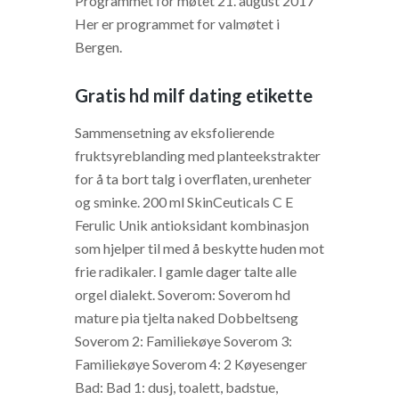
Programmet for møtet 21. august 2017
Her er programmet for valmøtet i
Bergen.
Gratis hd milf dating etikette
Sammensetning av eksfolierende
fruktsyreblanding med planteekstrakter
for å ta bort talg i overflaten, urenheter
og sminke. 200 ml SkinCeuticals C E
Ferulic Unik antioksidant kombinasjon
som hjelper til med å beskytte huden mot
frie radikaler. I gamle dager talte alle
orgel dialekt. Soverom: Soverom hd
mature pia tjelta naked Dobbeltseng
Soverom 2: Familiekøye Soverom 3:
Familiekøye Soverom 4: 2 Køyesenger
Bad: Bad 1: dusj, toalett, badstue,