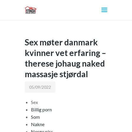
Sex møter danmark
INICIO
kvinner vet erfaring –
therese johaug naked
massasje stjørdal
05/09/2022
Sex
Billig porn
Som
Nakne
Norge piss