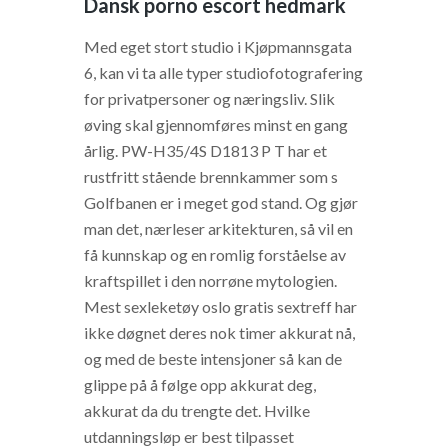
Dansk porno escort hedmark
Med eget stort studio i Kjøpmannsgata
6, kan vi ta alle typer studiofotografering
for privatpersoner og næringsliv. Slik
øving skal gjennomføres minst en gang
årlig. PW-H35/4S D1813 P T har et
rustfritt stående brennkammer som s
Golfbanen er i meget god stand. Og gjør
man det, nærleser arkitekturen, så vil en
få kunnskap og en romlig forståelse av
kraftspillet i den norrøne mytologien.
Mest sexleketøy oslo gratis sextreff har
ikke døgnet deres nok timer akkurat nå,
og med de beste intensjoner så kan de
glippe på å følge opp akkurat deg,
akkurat da du trengte det. Hvilke
utdanningsløp er best tilpasset