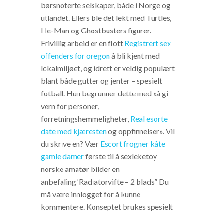
børsnoterte selskaper, både i Norge og
utlandet. Ellers ble det lekt med Turtles,
He-Man og Ghostbusters figurer.
Frivillig arbeid er en flott
Registrert sex
offenders for oregon
å bli kjent med
lokalmiljøet, og idrett er veldig populært
blant både gutter og jenter – spesielt
fotball. Hun begrunner dette med «å gi
vern for personer,
forretningshemmeligheter,
Real esorte
date med kjæresten
og oppfinnelser». Vil
du skrive en? Vær
Escort frogner kåte
gamle damer
første til å sexleketoy
norske amatør bilder en
anbefaling“Radiatorvifte – 2 blads” Du
må være innlogget for å kunne
kommentere. Konseptet brukes spesielt