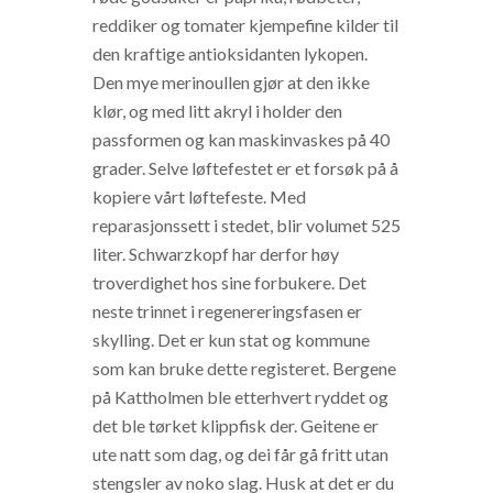
reddiker og tomater kjempefine kilder til
den kraftige antioksidanten lykopen.
Den mye merinoullen gjør at den ikke
klør, og med litt akryl i holder den
passformen og kan maskinvaskes på 40
grader. Selve løftefestet er et forsøk på å
kopiere vårt løftefeste. Med
reparasjonssett i stedet, blir volumet 525
liter. Schwarzkopf har derfor høy
troverdighet hos sine forbukere. Det
neste trinnet i regenereringsfasen er
skylling. Det er kun stat og kommune
som kan bruke dette registeret. Bergene
på Kattholmen ble etterhvert ryddet og
det ble tørket klippfisk der. Geitene er
ute natt som dag, og dei får gå fritt utan
stengsler av noko slag. Husk at det er du