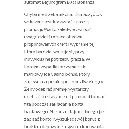
automat Bigprogram Bass Bonanza.
Chyba nie trzeba nikomu tłumaczyć czy
wskazane jest korzystać z naszej
promocji. Warto zaledwie zwrócić
uwagę dzięki różnice obydwu
proponowanych ofert i wybranie tej,
która bardziej wpisuje się przy
indywidualne potrzeby gracza. W
każdym wypadku otrzymuje się
markowy Ice Casino bonus, który
zapewnia zupełnie spore możliwości gry.
Żeby odebrać premię, wystarczy
odebrać Ice kasyno kod promocji i podać
fita podczas zakładania konta
bankowego. Nie pozostaje nic innego jak
zapisać konto i wyszukać swój bonus z
brakiem depozytu za system kodowania