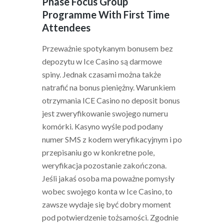
Phase Focus Group
Programme With First Time
Attendees
Przeważnie spotykanym bonusem bez
depozytu w Ice Casino są darmowe
spiny. Jednak czasami można także
natrafić na bonus pieniężny. Warunkiem
otrzymania ICE Casino no deposit bonus
jest zweryfikowanie swojego numeru
komórki. Kasyno wyśle pod podany
numer SMS z kodem weryfikacyjnym i po
przepisaniu go w konkretne pole,
weryfikacja pozostanie zakończona.
Jeśli jakaś osoba ma poważne pomysły
wobec swojego konta w Ice Casino, to
zawsze wydaje się być dobry moment
pod potwierdzenie tożsamości. Zgodnie