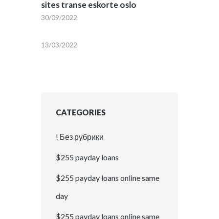
sites transe eskorte oslo
30/09/2022
13/03/2022
CATEGORIES
! Без рубрики
$255 payday loans
$255 payday loans online same
day
$255 payday loans online same