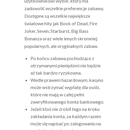
użytkownikowi wybór, który ma
zadowolić wszelkie preferencje zabawy.
Dostępne są wszelkie największe
światowe hity jak Book of Dead, Fire
Joker, Seven, Starburst, Big Bass
Bonanza oraz wiele innych skromniej
popularnych, ale oryginalnych zabaw.
Po końcu zabawa pochodzące z
otrzymanymi pieniędzmi nie będzie
aż tak bardzo ryzykowna.
Wedle prawem hazardowym, kasyno
może wstrzymać wypłatę dla osób,
które nie mają w całej pełni
zweryfikowanego konta bankowego.
Jeżeli ktoś nie zrobił tego na kroku
zakładania konta, za każdym razem
może się napisać po zalogowaniu na