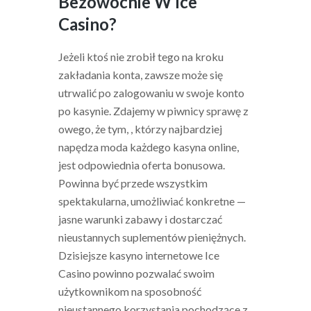
Bezowocnie W Ice
Casino?
Jeżeli ktoś nie zrobił tego na kroku
zakładania konta, zawsze może się
utrwalić po zalogowaniu w swoje konto
po kasynie. Zdajemy w piwnicy sprawę z
owego, że tym, , którzy najbardziej
napędza moda każdego kasyna online,
jest odpowiednia oferta bonusowa.
Powinna być przede wszystkim
spektakularna, umożliwiać konkretne —
jasne warunki zabawy i dostarczać
nieustannych suplementów pieniężnych.
Dzisiejsze kasyno internetowe Ice
Casino powinno pozwalać swoim
użytkownikom na sposobność
nieustannego korzystania pochodzące z