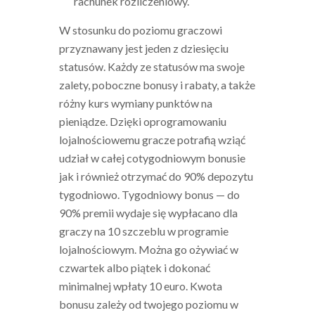
rachunek rozliczeniowy.
W stosunku do poziomu graczowi
przyznawany jest jeden z dziesięciu
statusów. Każdy ze statusów ma swoje
zalety, poboczne bonusy i rabaty, a także
różny kurs wymiany punktów na
pieniądze. Dzięki oprogramowaniu
lojalnościowemu gracze potrafią wziąć
udział w całej cotygodniowym bonusie
jak i również otrzymać do 90% depozytu
tygodniowo. Tygodniowy bonus — do
90% premii wydaje się wypłacano dla
graczy na 10 szczeblu w programie
lojalnościowym. Można go ożywiać w
czwartek albo piątek i dokonać
minimalnej wpłaty 10 euro. Kwota
bonusu zależy od twojego poziomu w