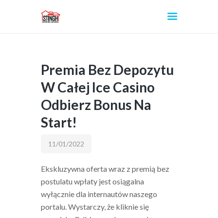
Premia Bez Depozytu
INICIO
W Całej Ice Casino
Odbierz Bonus Na
Start!
11/01/2022
Ekskluzywna oferta wraz z premią bez
postulatu wpłaty jest osiągalna
wyłącznie dla internautów naszego
portalu. Wystarczy, że kliknie się