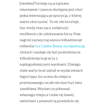
[newline]Turnieje są urządzane
nieustannie i zawsze dostępna jest choć
jedna interesująca propozycja, z której
warto skorzystać. To nic nie kosztuje,
byc możę znacząco zwiększyć
możliwości do zdobywania forsy. Pula
nagród zazwyczaj wynosi kilkadziesiąt
milionów
Ice Casino Bonus za rejestrację
złotych i wydaje się być podzielona na
kilkudziesięciu graczy z
najdogodniejszymi wynikami. Dlatego
stale warto brać udział w wydarzeniach
tegoż typu, bo ocena do miejsca
premiowanego wcale nie musi być taka
zawikłana. Wystarczy pilnować
własnego miejsca i stale się bawić,
natomiast z pewnością powiedzie się