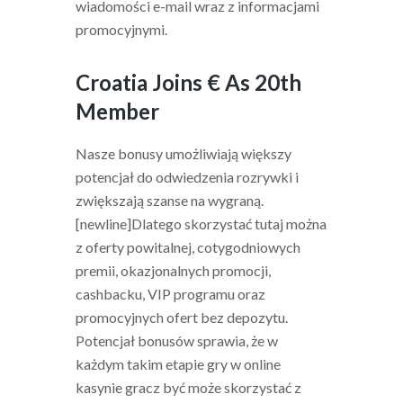
wiadomości e-mail wraz z informacjami
promocyjnymi.
Croatia Joins € As 20th
Member
Nasze bonusy umożliwiają większy
potencjał do odwiedzenia rozrywki i
zwiększają szanse na wygraną.
[newline]Dlatego skorzystać tutaj można
z oferty powitalnej, cotygodniowych
premii, okazjonalnych promocji,
cashbacku, VIP programu oraz
promocyjnych ofert bez depozytu.
Potencjał bonusów sprawia, że w
każdym takim etapie gry w online
kasynie gracz być może skorzystać z