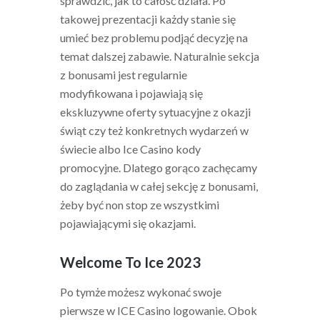
sprawdzić, jak to całość działa. Po
takowej prezentacji każdy stanie się
umieć bez problemu podjąć decyzję na
temat dalszej zabawie. Naturalnie sekcja
z bonusami jest regularnie
modyfikowana i pojawiają się
ekskluzywne oferty sytuacyjne z okazji
świąt czy też konkretnych wydarzeń w
świecie albo Ice Casino kody
promocyjne. Dlatego gorąco zachęcamy
do zaglądania w całej sekcję z bonusami,
żeby być non stop ze wszystkimi
pojawiającymi się okazjami.
Welcome To Ice 2023
Po tymże możesz wykonać swoje
pierwsze w ICE Casino logowanie. Obok