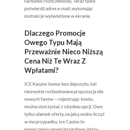
rachunek rozliczeniowy. Teraz tylko
potwierdź adres e-mail, wykonując
instrukcje wyświetlone w ekranie.
Dlaczego Promocje
Owego Typu Mają
Przeważnie Nieco Niższą
Cena Niż Te Wraz Z
Wpłatami?
ICE Kasyno bonus bez depozytu, lub
niezwykle rozbudowana propozycja dla
nowych fanów — rejestrując konto,
można skorzystać z obydwu opcji. Owo
tylko ułamek oferty, na jaką wolno liczyć
w ów przypadku. Ice Casino to
nowoczesny serwis hazardowy, który