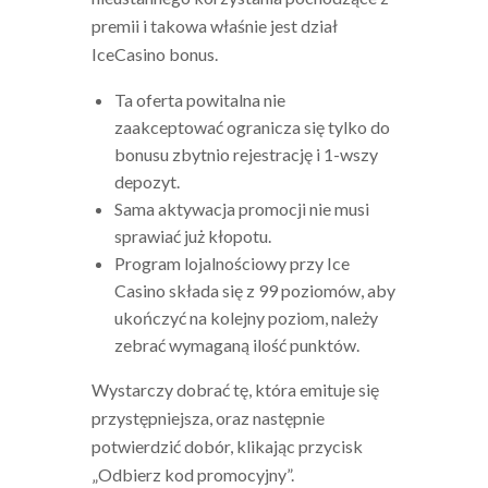
premii i takowa właśnie jest dział
IceCasino bonus.
Ta oferta powitalna nie
zaakceptować ogranicza się tylko do
bonusu zbytnio rejestrację i 1-wszy
depozyt.
Sama aktywacja promocji nie musi
sprawiać już kłopotu.
Program lojalnościowy przy Ice
Casino składa się z 99 poziomów, aby
ukończyć na kolejny poziom, należy
zebrać wymaganą ilość punktów.
Wystarczy dobrać tę, która emituje się
przystępniejsza, oraz następnie
potwierdzić dobór, klikając przycisk
„Odbierz kod promocyjny”.