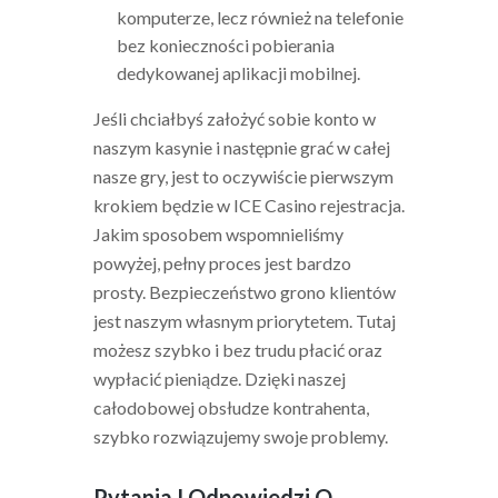
komputerze, lecz również na telefonie
bez konieczności pobierania
dedykowanej aplikacji mobilnej.
Jeśli chciałbyś założyć sobie konto w
naszym kasynie i następnie grać w całej
nasze gry, jest to oczywiście pierwszym
krokiem będzie w ICE Casino rejestracja.
Jakim sposobem wspomnieliśmy
powyżej, pełny proces jest bardzo
prosty. Bezpieczeństwo grono klientów
jest naszym własnym priorytetem. Tutaj
możesz szybko i bez trudu płacić oraz
wypłacić pieniądze. Dzięki naszej
całodobowej obsłudze kontrahenta,
szybko rozwiązujemy swoje problemy.
Pytania I Odpowiedzi O